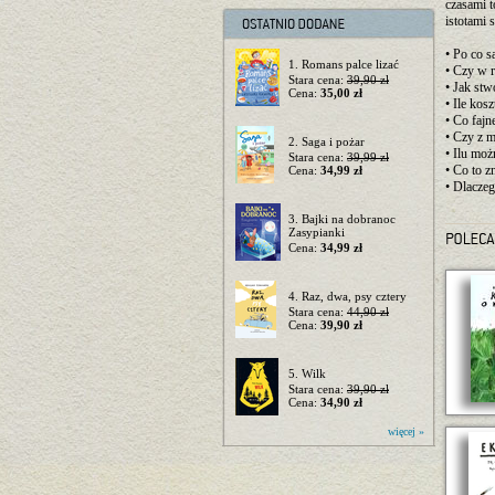
czasami 
istotami 
• Po co s
1. Romans palce lizać
• Czy w 
Stara cena:
39,90 zł
• Jak stw
Cena:
35,00 zł
• Ile kos
• Co fajn
• Czy z m
2. Saga i pożar
• Ilu moż
Stara cena:
39,99 zł
• Co to 
Cena:
34,99 zł
• Dlaczeg
3. Bajki na dobranoc
Zasypianki
Cena:
34,99 zł
4. Raz, dwa, psy cztery
Stara cena:
44,90 zł
Cena:
39,90 zł
5. Wilk
Stara cena:
39,90 zł
Cena:
34,90 zł
więcej »