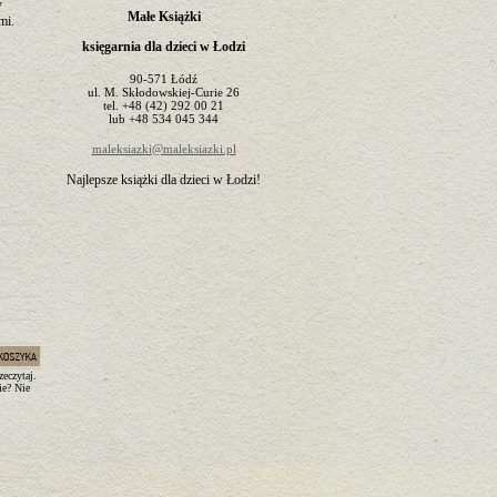
y
Małe Książki
ami.
księgarnia dla dzieci w Łodzi
90-571
Łódź
ul.
M. Skłodowskiej-Curie 26
tel.
+48 (42) 292 00 21
lub
+48 534 045 344
maleksiazki@maleksiazki.pl
Najlepsze książki dla dzieci w Łodzi!
zeczytaj.
ie? Nie