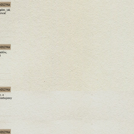
ądze, jak
atować
arłów,
4
e, a
trzebujemy