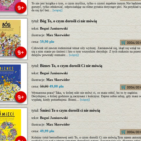
To nie jest książka o tym, o czym myślisz, tylko o czymś zupełnie innym.Nie będzie
gorszyć, tylko edukować, odpowiadając na różne pytania dotyczące płci. Na przykład t
da się żyć bez...
[więcej]
tytuł:
Bóg To, o czym dorośli ci nie mówią
tekst:
Boguś Janiszewski
ilustracje:
Max Skorwider
cena:
59,90 pln
Człowiek od zawsze rozkminiał temat siły wyższej. Zastanawiał się, skąd się wziął na
się z nim stanie po śmierci i kto o tym wszystkim decyduje. Z tych rozkmin na przest
dziejów powstały rozmaite...
[więcej]
tytuł:
Biznes To, o czym dorośli Ci nie mówią
tekst:
Boguś Janiszewski
ilustracje:
Max Skorwider
cena:
59,90
49,00 pln
Wymarzona praca? Taka, w której nikt nie mówi ci, co masz robić, bo to ty rządzisz.
Decydujesz, o której godzinie ją zaczynasz i kończysz. Dajesz sobie urlop, gdy masz o
wypłatę, kiedy potrzebujesz. Brzmi...
[więcej]
tytuł:
Śmieci To o czym dorośli ci nie mówią
tekst:
Boguś Janiszewski
ilustracje:
Max Skorwider
cena:
49,99 pln
Kolejny tytuł bestsellerowej serii To, o czym dorośli Ci nie mówią.Tym razem autorz
pochylają się nad ważnym tematem degradacji natury. Zastanawiają się, dlaczego człow