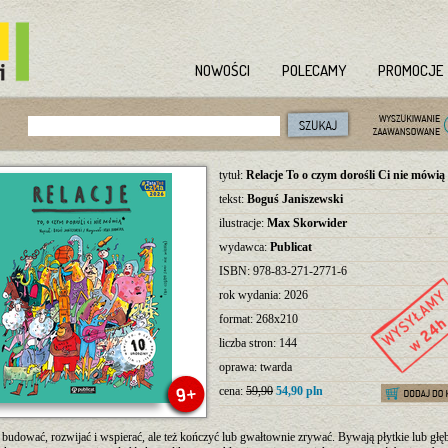
NOWOŚCI
POLECAMY
PROMOCJE
tytuł:
Relacje To o czym dorośli Ci nie mówią
tekst:
Boguś Janiszewski
ilustracje:
Max Skorwider
wydawca:
Publicat
ISBN: 978-83-271-2771-6
rok wydania: 2026
format: 268x210
liczba stron: 144
oprawa: twarda
cena:
59,90
54,90 pln
budować, rozwijać i wspierać, ale też kończyć lub gwałtownie zrywać. Bywają płytkie lub głę