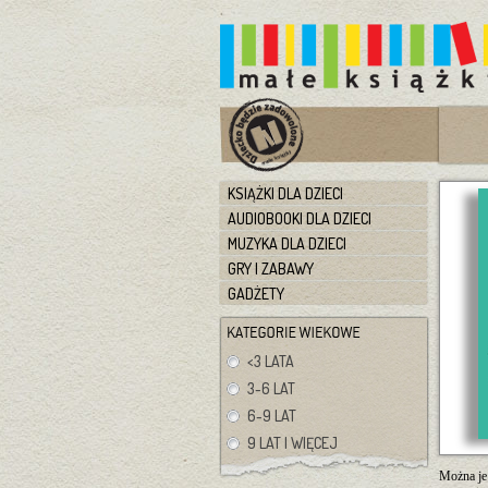
KSIĄŻKI DLA DZIECI
AUDIOBOOKI DLA DZIECI
MUZYKA DLA DZIECI
GRY I ZABAWY
GADŻETY
<3 LATA
3-6 LAT
6-9 LAT
9 LAT I WIĘCEJ
Można je 