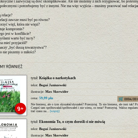
toksyczne i zazwyczaj są dość skomplikowane. Ale nie możemy z nich rezygnować, bo jesteśm
społecznymi i potrzebujemy być z innymi. Nie ma więc wyjścia – musimy pracować nad relacj
ą relacje?
relacji zawsze musi być po równo?
orzyć więź, która nie więzi?
ztuje kompromis?
ego jest w konflikcie?
yślami warto być na ty?
na mieć przyjaciół?
znaczy „być duszą towarzystwa”?
o nie piszemy o miłości?
tytuł:
Książka o narkotykach
tekst:
Boguś Janiszewski
ilustracje:
Max Skorwider
cena:
59,99 pln
Nie bierzesz, ale o tym słyszałaś/słyszałeś? Przeczytaj. Ty nie bierzesz, ale inni tak? Pr
Czegoś tam spróbowałaś/spróbowałeś i nie wiesz, co teraz? Przeczytaj. Walisz regularn
trać czasu na...
[więcej]
tytuł:
Ekonomia To, o czym dorośli ci nie mówią
tekst:
Boguś Janiszewski
ilustracje:
Max Skorwider