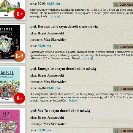
cena:
59,90
49,00 pln
Zdecydowanie wyjątkowa książka dla każdego (od 10 do 113 lat). Skąd się biorą pieni
zarobić, ale się za bardzo nie narobić, co się opłaca, a co nie, gdzie kupić taniej, jak r
sytuację, kiedy...
[więcej]
tytuł:
Kosmos To, o czym dorośli ci nie mówią
tekst:
Boguś Janiszewski
ilustracje:
Max Skorwider
cena:
59,90 pln
Fascynująca historia kosmosu i planet, czarnych dziur, ciemnej materii i czerwonych k
opowiedziana w prosty i zabawny sposób, zrozumiały dla każdego (od 9 do 113 lat).1
miliardów 820 milionów lat temu. Nicość...
[więcej]
tytuł:
Emocje To o czym dorośli ci nie mówią
tekst:
Boguś Janiszewski
ilustracje:
Max Skorwider
cena:
59,90
49,00 pln
Dla wszystkich, którzy chcą wiedzieć, jak to się dzieje, że czasem rozpiera ich szczęści
czasem ogarnia smutek i jak rozszyfrować swoje inne emocje, od 8 do 113 lat.Czy po
emocji i czemu tak bardzo?Co...
[więcej]
tytuł:
Sex To o czym dorośli ci nie mówią
tekst:
Boguś Janiszewski
ilustracje:
Max Skorwider
cena:
59,90 pln