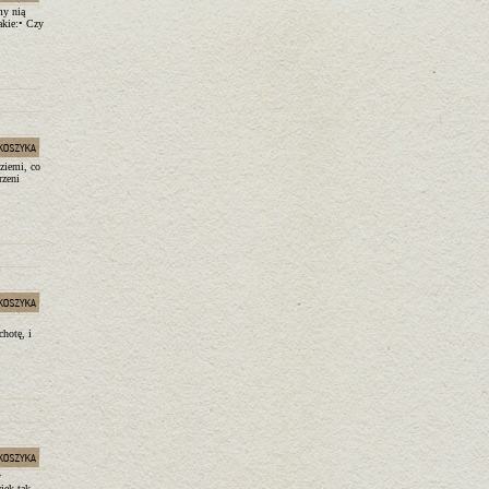
my nią
akie:• Czy
 ziemi, co
rzeni
chotę, i
y
iek tak