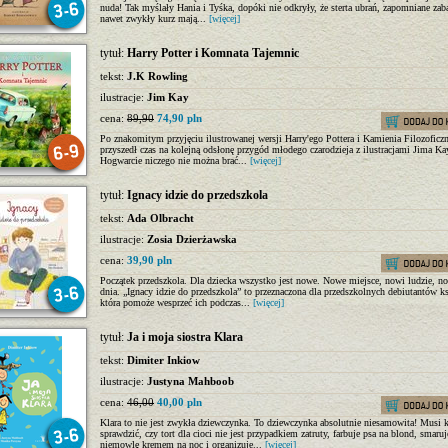
nuda! Tak myślały Hania i Tyśka, dopóki nie odkryły, że sterta ubrań, zapomniane zab
nawet zwykły kurz mają...
[więcej]
tytuł:
Harry Potter i Komnata Tajemnic
tekst:
J.K Rowling
ilustracje:
Jim Kay
cena:
89,90
74,90 pln
Po znakomitym przyjęciu ilustrowanej wersji Harry'ego Pottera i Kamienia Filozoficz
przyszedł czas na kolejną odsłonę przygód młodego czarodzieja z ilustracjami Jima K
Hogwarcie niczego nie można brać...
[więcej]
tytuł:
Ignacy idzie do przedszkola
tekst:
Ada Olbracht
ilustracje:
Zosia Dzierżawska
cena:
39,90 pln
Początek przedszkola. Dla dziecka wszystko jest nowe. Nowe miejsce, nowi ludzie, 
dnia. „Ignacy idzie do przedszkola” to przeznaczona dla przedszkolnych debiutantów ks
która pomoże wesprzeć ich podczas...
[więcej]
tytuł:
Ja i moja siostra Klara
tekst:
Dimiter Inkiow
ilustracje:
Justyna Mahboob
cena:
46,00
40,00 pln
Klara to nie jest zwykła dziewczynka. To dziewczynka absolutnie niesamowita! Musi 
sprawdzić, czy tort dla cioci nie jest przypadkiem zatruty, farbuje psa na blond, smaruj
niemowlę kremem na noc i organizuje...
[więcej]