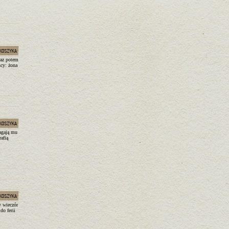
raz potem
scy: żona
agają mu
afią
y wieczór
do ferii