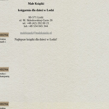
Małe Książki
księgarnia dla dzieci w Łodzi
90-571
Łódź
ul.
M. Skłodowskiej-Curie 26
tel.
+48 (42) 292 00 21
lub
+48 534 045 344
maleksiazki@maleksiazki.pl
Kraina
Najlepsze książki dla dzieci w Łodzi!
nach i
szka i
 kampanię
otalna