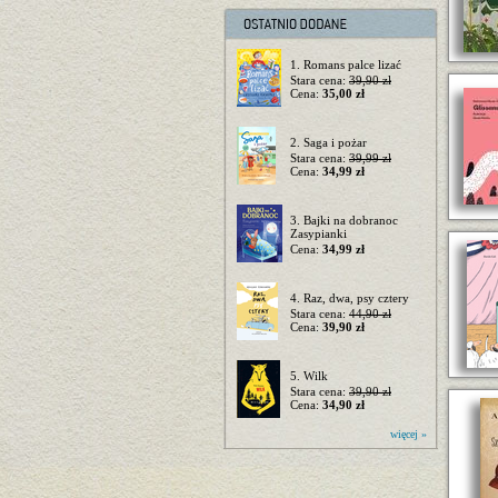
1. Romans palce lizać
Stara cena:
39,90 zł
Cena:
35,00 zł
2. Saga i pożar
Stara cena:
39,99 zł
Cena:
34,99 zł
3. Bajki na dobranoc
Zasypianki
Cena:
34,99 zł
4. Raz, dwa, psy cztery
Stara cena:
44,90 zł
Cena:
39,90 zł
5. Wilk
Stara cena:
39,90 zł
Cena:
34,90 zł
więcej »