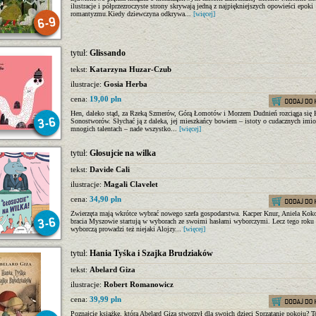
ilustracje i półprzezroczyste strony skrywają jedną z najpiękniejszych opowieści epoki
romantyzmu.Kiedy dziewczyna odkrywa...
[więcej]
tytuł:
Glissando
tekst:
Katarzyna Huzar-Czub
ilustracje:
Gosia Herba
cena:
19,00 pln
Hen, daleko stąd, za Rzeką Szmerów, Górą Łomotów i Morzem Dudnień rozciąga się 
Sonostworów. Słychać ją z daleka, jej mieszkańcy bowiem – istoty o cudacznych imio
mnogich talentach – nade wszystko...
[więcej]
tytuł:
Głosujcie na wilka
tekst:
Davide Cali
ilustracje:
Magali Clavelet
cena:
34,90 pln
Zwierzęta mają wkrótce wybrać nowego szefa gospodarstwa. Kacper Knur, Aniela Koko
bracia Myszowie startują w wyborach ze swoimi hasłami wyborczymi. Lecz tego roku
wyborczą prowadzi też niejaki Alojzy...
[więcej]
tytuł:
Hania Tyśka i Szajka Brudziaków
tekst:
Abelard Giza
ilustracje:
Robert Romanowicz
cena:
39,99 pln
Poznajcie książkę, którą Abelard Giza stworzył dla swoich dzieci Sprzątanie pokoju? T