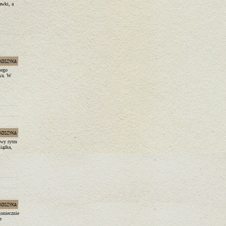
awki, a
nego
aya. W
nowy rytm
iążka,
koniecznie
e