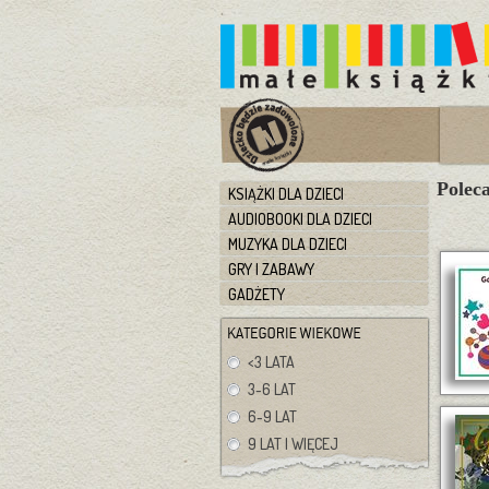
Polec
KSIĄŻKI DLA DZIECI
AUDIOBOOKI DLA DZIECI
MUZYKA DLA DZIECI
GRY I ZABAWY
GADŻETY
<3 LATA
3-6 LAT
6-9 LAT
9 LAT I WIĘCEJ