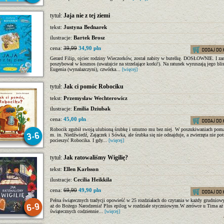
tytuł:
Jaja nie z tej ziemi
tekst:
Justyna Bednarek
ilustracje:
Bartek Brosz
cena:
39,99
34,90 pln
Gerard Filip, ojciec rodziny Wieczorków, został nabity w butelkę. DOSŁOWNIE. I za
poszybował w kosmos (uważajcie na strzelające korki!). Na ratunek wyruszają jego bli
Eugenia (wynalazczyni), czwórka...
[więcej]
tytuł:
Jak ci pomóc Robociku
tekst:
Przemysław Wechterowicz
ilustracje:
Emilia Dziubak
cena:
45,00 pln
Robocik zgubił swoją ulubioną śrubkę i smutno mu bez niej. W poszukiwaniach pom
m. in. Niedźwiedź, Zajączek i Sówka, ale śrubka się nie odnajduje, a zwierzęta nie potr
pocieszyć Robocika. I gdy...
[więcej]
tytuł:
Jak ratowaliśmy Wigilię?
tekst:
Ellen Karlsson
ilustracje:
Cecilia Heikkila
cena:
69,90
49,90 pln
Pełna świątecznych tradycji opowieść w 25 rozdziałach do czytania w każdy grudniow
aż do Bożego Narodzenia! Plus epilog w rozdziale styczniowym.W zerówce u Tima aż 
świątecznych codziennie...
[więcej]