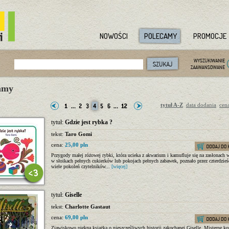
NOWOŚCI
POLECAMY
PROMOCJE
amy
tytuł A-Z
data dodania
cen
tytuł:
Gdzie jest rybka ?
tekst:
Taro Gomi
cena:
25,00 pln
Przygody małej różowej rybki, która ucieka z akwarium i kamufluje się na zasłonach 
w słoikach pełnych cukierków lub pokojach pełnych zabawek, poznało przez czterdzieśc
wiele pokoleń czytelników...
[więcej]
tytuł:
Giselle
tekst:
Charlotte Gastaut
cena:
69,00 pln
Zjawiskowo piękna książka o nieszczęśliwych historii zakochanej Giselle. Misterne k