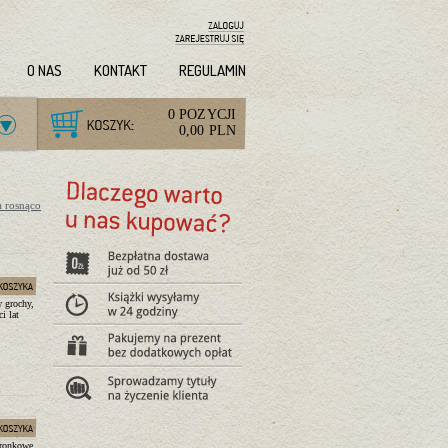
O NAS
KONTAKT
REGULAMIN
0 POZYCJI
0,00 PLN
a rosnąco
w grochy,
i lat
oronkowe