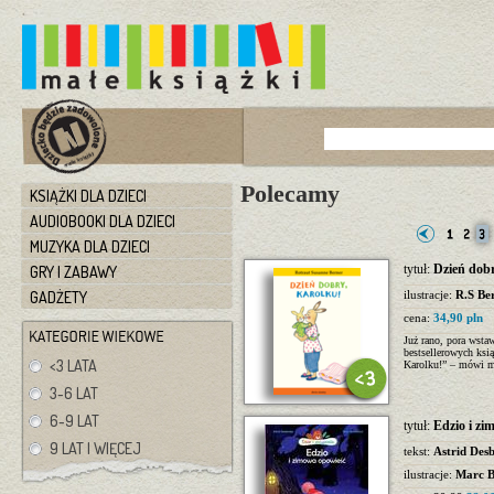
Polecamy
KSIĄŻKI DLA DZIECI
AUDIOBOOKI DLA DZIECI
MUZYKA DLA DZIECI
tytuł:
Dzień dob
GRY I ZABAWY
GADŻETY
ilustracje:
R.S Be
cena:
34,90 pln
Już rano, pora wstaw
bestsellerowych ksi
<3 LATA
Karolku!” – mówi 
3-6 LAT
6-9 LAT
tytuł:
Edzio i zi
9 LAT I WIĘCEJ
tekst:
Astrid Des
ilustracje:
Marc B