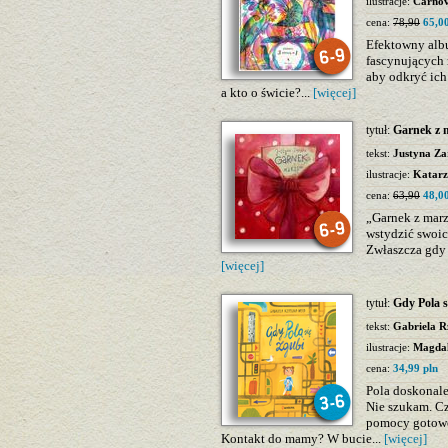
ilustracje:
Carno
cena:
78,90
65,00
Efektowny albu
fascynujących 
aby odkryć ich
a kto o świcie?...
[więcej]
tytuł:
Garnek z 
tekst:
Justyna Za
ilustracje:
Katarz
cena:
63,90
48,00
„Garnek z marze
wstydzić swoich
Zwłaszcza gdy 
[więcej]
tytuł:
Gdy Pola s
tekst:
Gabriela R
ilustracje:
Magdal
cena:
34,99 pln
Pola doskonal
Nie szukam. C
pomocy gotowe
Kontakt do mamy? W bucie...
[więcej]