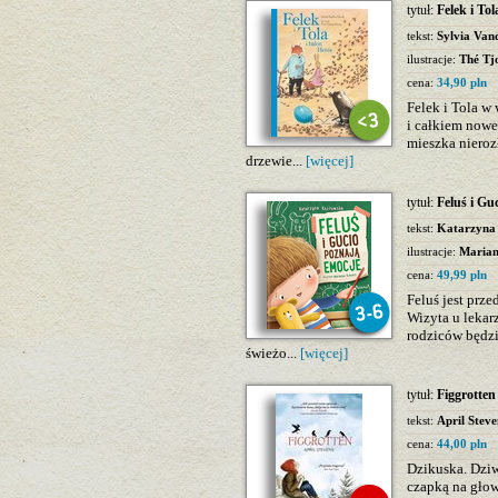
tytuł:
Felek i Tol
tekst:
Sylvia Van
ilustracje:
Thé Tj
cena:
34,90 pln
Felek i Tola w
i całkiem nowe
mieszka nierozł
drzewie...
[więcej]
tytuł:
Feluś i Gu
tekst:
Katarzyna
ilustracje:
Marian
cena:
49,99 pln
Feluś jest prz
Wizyta u lekar
rodziców będz
świeżo...
[więcej]
tytuł:
Figgrotten
tekst:
April Steve
cena:
44,00 pln
Dzikuska. Dziw
czapką na głow