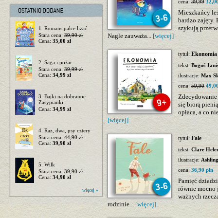
cena:
39,99
32,00
Mieszkańcy leś
bardzo zajęty.
szykują przetw
1. Romans palce lizać
Stara cena:
39,90 zł
Nagle zauważa...
[więcej]
Cena:
35,00 zł
tytuł:
Ekonomia T
2. Saga i pożar
tekst:
Boguś Jani
Stara cena:
39,99 zł
Cena:
34,99 zł
ilustracje:
Max Sk
cena:
59,90
49,00
Zdecydowanie w
3. Bajki na dobranoc
Zasypianki
się biorą pieni
Cena:
34,99 zł
opłaca, a co ni
[więcej]
4. Raz, dwa, psy cztery
Stara cena:
44,90 zł
tytuł:
Fale
Cena:
39,90 zł
tekst:
Clare Hele
ilustracje:
Ashlin
5. Wilk
cena:
36,90 pln
Stara cena:
39,90 zł
Cena:
34,90 zł
Pamięć dziadzia
równie mocno j
więcej »
ważnych rzecza
rodzinie...
[więcej]