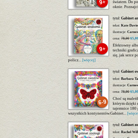
światem. Do po
oknie. Poznajci
tytuł:
Gabinet a
tekst:
Kate Davie
ilustracje:
Carno
cena:
78,90
65,00
Efektowny alb
techniki grafic
się, jak serce 
policz...
[więcej]
tytuł:
Gabinet 
tekst:
Barbara Ta
ilustracje:
Carno
cena:
78,90
65,00
Choć są maleń
którym dzięki
tajemnice 180
wszystkich kontynentów.Gabinet...
[więce
tytuł:
Gabinet zo
tekst:
Rachel Wil