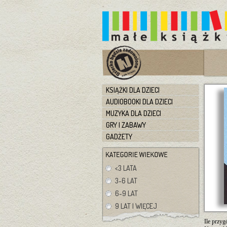
KSIĄŻKI DLA DZIECI
AUDIOBOOKI DLA DZIECI
MUZYKA DLA DZIECI
GRY I ZABAWY
GADŻETY
<3 LATA
3-6 LAT
6-9 LAT
9 LAT I WIĘCEJ
Ile przyg