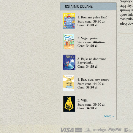
Najzwykl
stają się
sprawą t
opowiada 
1. Romans palce lizać
manipulac
Stara cena:
39,90 zł
zdecydowa
Cena:
35,00 zł
2. Saga i pożar
Stara cena:
39,99 zł
Cena:
34,99 zł
3. Bajki na dobranoc
Zasypianki
Cena:
34,99 zł
4. Raz, dwa, psy cztery
Stara cena:
44,90 zł
Cena:
39,90 zł
5. Wilk
Stara cena:
39,90 zł
Cena:
34,90 zł
więcej »