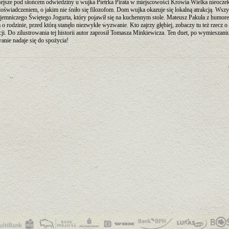
ejsze pod słońcem odwiedziny u wujka Pietrka Pirata w miejscowości Krowia Wielka nieocze
 doświadczeniem, o jakim nie śniło się filozofom. Dom wujka okazuje się lokalną atrakcją. Wszy
ajemniczego Świętego Jogurta, który pojawił się na kuchennym stole. Mateusz Pakuła z humor
o rodzinie, przed którą stanęło niezwykłe wyzwanie. Kto zajrzy głębiej, zobaczy tu też rzecz o
ji. Do zilustrowania tej historii autor zaprosił Tomasza Minkiewicza. Ten duet, po wymieszani
nie nadaje się do spożycia!