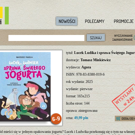
NOWOŚCI
POLECAMY
PROMOCJE
tytuł:
Lucek Ludika i sprawa Świętego Jogur
ilustracje:
Tomasz Minkiewicz
wydawca:
Agora
ISBN: 978-83-8380-019-6
rok wydania: 2025
wydanie: pierwsze
format: 165x215
liczba stron: 144
oprawa: zintegrowana
cena:
49,99 pln
ód mieści się w jednym opakowaniu jogurtu? Lucek i Ludwika przekonają się o tym na własnej