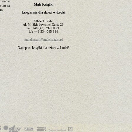
kiwanie
Małe Książki
stko za
em
księgarnia dla dzieci w Łodzi
u,
90-571
Łódź
ul.
M. Skłodowskiej-Curie 26
tel.
+48 (42) 292 00 21
lub
+48 534 045 344
maleksiazki@maleksiazki.pl
Najlepsze książki dla dzieci w Łodzi!