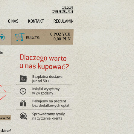
O NAS
KONTAKT
REGULAMIN
0 POZYCJI
0,00 PLN
ta
 skórze!