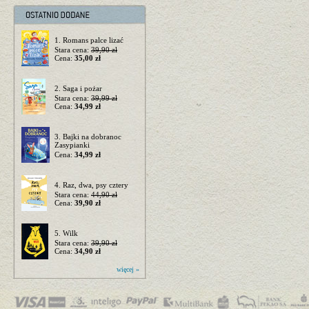
1. Romans palce lizać
Stara cena:
39,90 zł
Cena:
35,00 zł
2. Saga i pożar
Stara cena:
39,99 zł
Cena:
34,99 zł
3. Bajki na dobranoc
Zasypianki
Cena:
34,99 zł
4. Raz, dwa, psy cztery
Stara cena:
44,90 zł
Cena:
39,90 zł
5. Wilk
Stara cena:
39,90 zł
Cena:
34,90 zł
więcej »