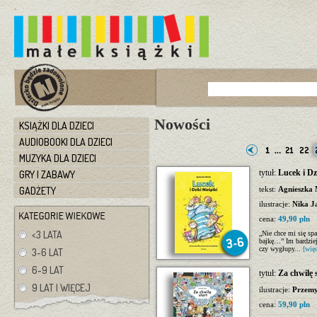
Nowości
KSIĄŻKI DLA DZIECI
AUDIOBOOKI DLA DZIECI
MUZYKA DLA DZIECI
tytuł:
Lucek i Dz
GRY I ZABAWY
GADŻETY
tekst:
Agnieszka 
ilustracje:
Nika J
cena:
49,90 pln
<3 LATA
„Nie chce mi się spa
bajkę…” Im bardziej
czy wygłupy...
[więc
3-6 LAT
6-9 LAT
tytuł:
Za chwilę 
9 LAT I WIĘCEJ
ilustracje:
Przemy
cena:
59,90 pln