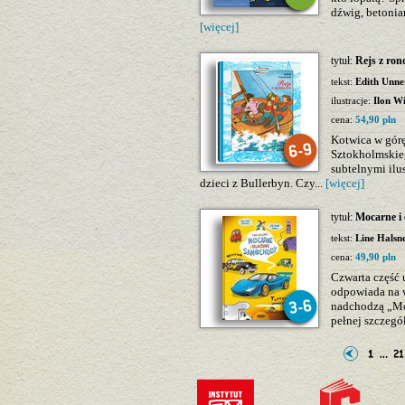
dźwig, betoniar
[więcej]
tytuł:
Rejs z ron
tekst:
Edith Unne
ilustracje:
Ilon W
cena:
54,90 pln
Kotwica w górę
Sztokholmskie
subtelnymi ilu
dzieci z Bullerbyn. Czy...
[więcej]
tytuł:
Mocarne i
tekst:
Line Halsn
cena:
49,90 pln
Czwarta część u
odpowiada na w
nadchodzą „Mo
pełnej szczegó