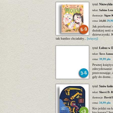
tytuł:
Niezwykła
tekst:
Sabine Lem
ilustracje:
Signe 
cena:
34,90
29,90
Jak przekonać 
duńskiej serii
dziewczynki. 
tak bardzo chciałaby...
[więcej]
tytuł:
Łobuz w 
tekst:
Tove Janss
cena:
39,99 pln
Pewnej księży
zdecydowanie c
przeczuwając, 
gdy do domu..
tytuł:
Snów kolo
tekst:
Sherri D. 
ilustracje:
David L
cena:
34,99 pln
Kto jeździ na k
kto łopatą? Sp