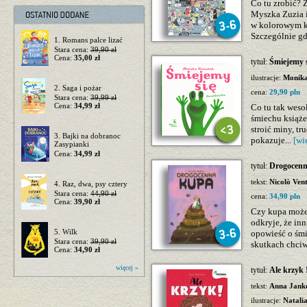
Co tu zrobić? Z
Myszka Zuzia i
w kolorowym k
Szczególnie gd
1. Romans palce lizać
Stara cena:
39,90 zł
Cena:
35,00 zł
tytuł:
Śmiejemy s
ilustracje:
Monik
2. Saga i pożar
cena:
29,90 pln
Stara cena:
39,99 zł
Cena:
34,99 zł
Co tu tak weso
śmiechu książ
stroić miny, t
3. Bajki na dobranoc
pokazuje...
[wi
Zasypianki
Cena:
34,99 zł
tytuł:
Drogocen
tekst:
Nicolò Vent
4. Raz, dwa, psy cztery
Stara cena:
44,90 zł
cena:
34,90 pln
Cena:
39,90 zł
Czy kupa może
odkryje, że in
5. Wilk
opowieść o śm
Stara cena:
39,90 zł
skutkach chciw
Cena:
34,90 zł
więcej »
tytuł:
Ale krzyk 
tekst:
Anna Jank
ilustracje:
Natalia