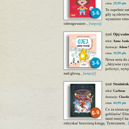
cena:
29,99 pln
To zupełnie nat
gdy są zdenerw
wyrażenie emoc
odreagowanie...
[więcej]
tytuł:
Ojej ważne
tekst:
Anna Jank
ilustracje:
Adam Ś
cena:
34,99 pln
Nowa seria do 
„Aktywne czyta
policzyć, wytę
nad głową...
[więcej]
tytuł:
Strażniczk
tekst:
Carbone
ilustracje:
Charli
cena:
44,99 pln
Co za nieszczę
goblinów! Elin
musi ruszyć n
odzyskać bezcenną księgę. Tymczasem...