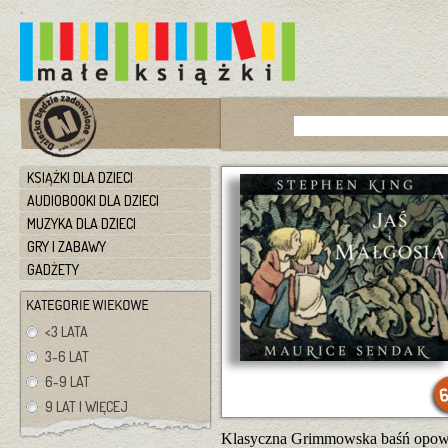
KSIĄŻKI DLA DZIECI
AUDIOBOOKI DLA DZIECI
MUZYKA DLA DZIECI
GRY I ZABAWY
GADŻETY
<3 LATA
3-6 LAT
6-9 LAT
9 LAT I WIĘCEJ
Klasyczna Grimmowska baśń opowie