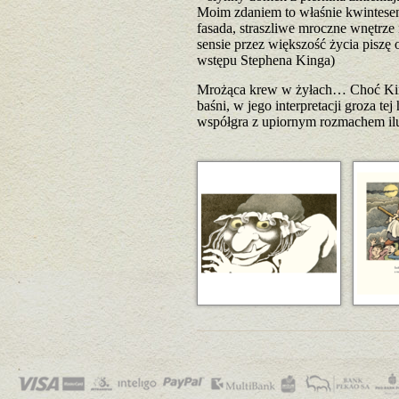
Moim zdaniem to właśnie kwintesenc
fasada, straszliwe mroczne wnętrze
sensie przez większość życia piszę o
wstępu Stephena Kinga)
Mrożąca krew w żyłach… Choć King 
baśni, w jego interpretacji groza tej
współgra z upiornym rozmachem ilu