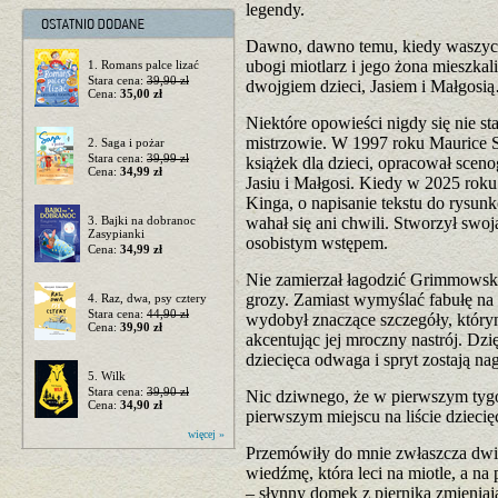
legendy.
Dawno, dawno temu, kiedy waszych 
ubogi miotlarz i jego żona mieszkal
1. Romans palce lizać
Stara cena:
39,90 zł
dwojgiem dzieci, Jasiem i Małgosi
Cena:
35,00 zł
Niektóre opowieści nigdy się nie sta
mistrzowie. W 1997 roku Maurice Se
2. Saga i pożar
Stara cena:
39,99 zł
książek dla dzieci, opracował scen
Cena:
34,99 zł
Jasiu i Małgosi. Kiedy w 2025 roku 
Kinga, o napisanie tekstu do rysun
3. Bajki na dobranoc
wahał się ani chwili. Stworzył swoj
Zasypianki
osobistym wstępem.
Cena:
34,99 zł
Nie zamierzał łagodzić Grimmowski
grozy. Zamiast wymyślać fabułę na n
4. Raz, dwa, psy cztery
Stara cena:
44,90 zł
wydobył znaczące szczegóły, który
Cena:
39,90 zł
akcentując jej mroczny nastrój. Dz
dziecięca odwaga i spryt zostają n
5. Wilk
Stara cena:
39,90 zł
Nic dziwnego, że w pierwszym tygod
Cena:
34,90 zł
pierwszym miejscu na liście dzieci
więcej »
Przemówiły do mnie zwłaszcza dwie 
wiedźmę, która leci na miotle, a n
– słynny domek z piernika zmieniają