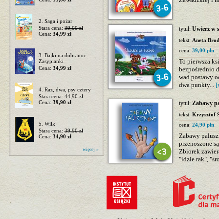
2. Saga i pożar
Stara cena:
39,99 zł
tytuł:
Uwierz w 
Cena:
34,99 zł
tekst:
Aneta Bro
cena:
39,00 pln
3. Bajki na dobranoc
To pierwsza ksi
Zasypianki
Cena:
34,99 zł
bezpośrednio d
wad postawy oc
dwa punkty...
[
4. Raz, dwa, psy cztery
Stara cena:
44,90 zł
Cena:
39,90 zł
tytuł:
Zabawy p
tekst:
Krzysztof 
5. Wilk
cena:
24,90 pln
Stara cena:
39,90 zł
Zabawy palusz
Cena:
34,90 zł
przenoszone są
więcej »
Zbiorek zawier
"idzie rak", "sr