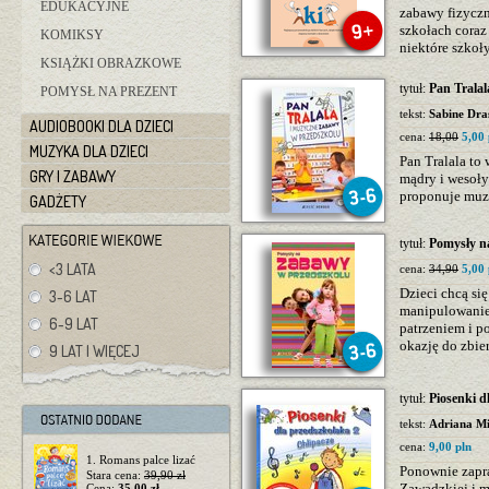
EDUKACYJNE
zabawy fizyczn
szkołach coraz
KOMIKSY
niektóre szkoły
KSIĄŻKI OBRAZKOWE
tytuł:
Pan Trala
POMYSŁ NA PREZENT
tekst:
Sabine Dra
AUDIOBOOKI DLA DZIECI
cena:
18,00
5,00 
MUZYKA DLA DZIECI
Pan Tralala to
GRY I ZABAWY
mądry i wesoły 
proponuje mu
GADŻETY
tytuł:
Pomysły n
<3 LATA
cena:
34,90
5,00 
Dzieci chcą si
3-6 LAT
manipulowanie
6-9 LAT
patrzeniem i p
okazję do zbie
9 LAT I WIĘCEJ
tytuł:
Piosenki d
tekst:
Adriana Mi
cena:
9,00 pln
1. Romans palce lizać
Ponownie zapr
Stara cena:
39,90 zł
Zawadzkiej i 
Cena:
35,00 zł