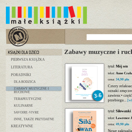
Zabawy muzyczne i ru
KSIĄŻKI DLA DZIECI
PIERWSZA KSIĄŻKA
tytuł:
Mój sen
LITERATURA
tekst:
Anne Crah
PORADNIKI
cena:
34,90 pln
DLA RODZICA
Cztery relaksa
ZABAWY MUZYCZNE I
oznaki zmęczeni
RUCHOWE
zawiera:• część
TERAPEUTYCZNE
przebiegu...
[w
KULINARNE
tytuł:
Siłowanki
SAVOIRE-VIVRE
tekst:
Lawrence J
INNE, TAKŻE PRZYDATNE
cena:
49,90 pln
KREATYWNE
Nowe zaktualiz