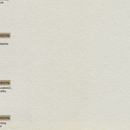
ych
adaniem
świadomić,
katka,
iższą
mi