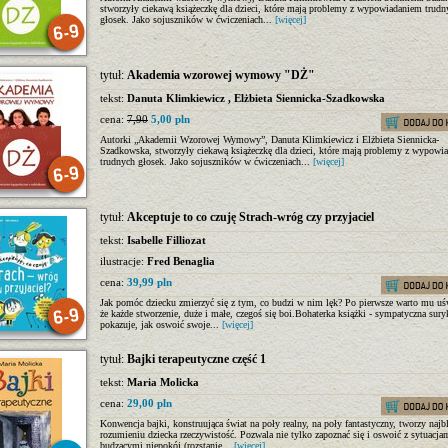
stworzyły ciekawą książeczkę dla dzieci, które mają problemy z wypowiadaniem trudn
głosek. Jako sojuszników w ćwiczeniach...
[więcej]
tytuł:
Akademia wzorowej wymowy "DŻ"
tekst:
Danuta Klimkiewicz
,
Elżbieta Siennicka-Szadkowska
cena:
7,90
5,00 pln
Autorki „Akademii Wzorowej Wymowy”, Danuta Klimkiewicz i Elżbieta Siennicka-
Szadkowska, stworzyły ciekawą książeczkę dla dzieci, które mają problemy z wypowi
trudnych głosek. Jako sojuszników w ćwiczeniach...
[więcej]
tytuł:
Akceptuje to co czuję Strach-wróg czy przyjaciel
tekst:
Isabelle Filliozat
ilustracje:
Fred Benaglia
cena:
39,99 pln
Jak pomóc dziecku zmierzyć się z tym, co budzi w nim lęk? Po pierwsze warto mu u
że każde stworzenie, duże i małe, czegoś się boi.Bohaterka książki - sympatyczna sury
pokazuje, jak oswoić swoje...
[więcej]
tytuł:
Bajki terapeutyczne część 1
tekst:
Maria Molicka
cena:
29,00 pln
Konwencja bajki, konstruująca świat na poły realny, na poły fantastyczny, tworzy najbl
rozumieniu dziecka rzeczywistość. Pozwala nie tylko zapoznać się i oswoić z sytuacja
budzącymi niepokój (rozstanie...
[więcej]