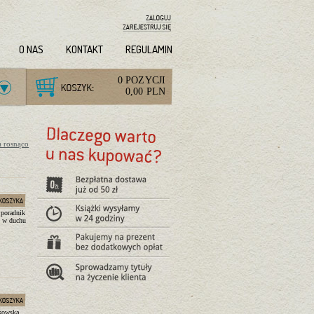
O NAS
KONTAKT
REGULAMIN
0 POZYCJI
0,00 PLN
a rosnąco
 poradnik
y w duchu
kowska,