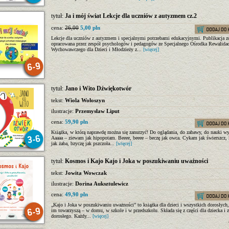
tytuł:
Ja i mój świat Lekcje dla uczniów z autyzmem cz.2
cena:
26,00
5,00 pln
Lekcje dla uczniów z autyzmem i specjalnymi potrzebami edukacyjnymi. Publikacja zo
opracowana przez zespół psychologów i pedagogów ze Specjalnego Ośrodka Rewalida
Wychowawczego dla Dzieci i Młodzieży z...
[więcej]
tytuł:
Jano i Wito Dźwiękotwór
tekst:
Wiola Wołoszyn
ilustracje:
Przemysław Liput
cena:
59,90 pln
Książka, w którą naprawdę można się zanurzyć! Do oglądania, do zabawy, do nauki 
Aaaaa – ziewam jak hipopotam. Beeee, beeee – beczę jak owca. Cykam jak świerszcz
jak żaba, bzyczę jak pszczoła...
[więcej]
tytuł:
Kosmos i Kajo Kajo i Joka w poszukiwaniu uważności
tekst:
Jowita Wowczak
ilustracje:
Dorina Auksztulewicz
cena:
49,90 pln
„Kajo i Joka w poszukiwaniu uważności” to książka dla dzieci i wszystkich dorosłych,
im towarzyszą – w domu, w szkole i w przedszkolu. Składa się z części dla dziecka i z
dorosłego. Każdy...
[więcej]