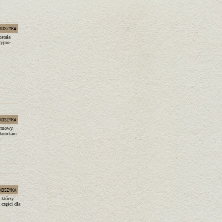
stała
cyjno-
wymowy.
, kumkam
 którzy
 części dla