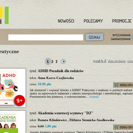
NOWOŚCI
POLECAMY
PROMOCJE
eutyczne
tytuł A-Z
data dodania
cen
tytuł:
ADHD Poradnik dla rodziców
tekst:
Anna Karcz-Czajkowska
cena:
59,90 pln
Jak zrozumieć i wspierać dziecko z ADHD? Praktyczny i osadzony w polskich realiach
oparty na najnowszych badaniach z zakresu neuropsychologii i neurobiologii, napisan
Porozumienia bez przemocy, z wykorzystaniem...
[więcej]
tytuł:
Akademia wzorowej wymowy "DZ"
tekst:
Danuta Klimkiewicz
,
Elżbieta Siennicka-Szadkowska
cena:
9,90
5,00 pln
Autorki Akademii wzorowej wymowy, Danuta Klimkiewicz i Elżbieta Siennicka-Szad