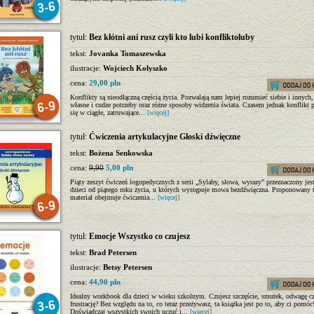
tytuł:
Bez kłótni ani rusz czyli kto lubi konfliktoluby
tekst:
Jovanka Tomaszewska
ilustracje:
Wojciech Kołyszko
cena:
29,00 pln
Konflikty są nieodłączną częścią życia. Pozwalają nam lepiej rozumieć siebie i innych
własne i cudze potrzeby oraz różne sposoby widzenia świata. Czasem jednak konflikt p
się w ciągłe, zatruwające...
[więcej]
tytuł:
Ćwiczenia artykulacyjne Głoski dźwięczne
tekst:
Bożena Senkowska
cena:
9,90
5,00 pln
Piąty zeszyt ćwiczeń logopedycznych z serii „Sylaby, słowa, wyrazy” przeznaczony jest
dzieci od piątego roku życia, u których występuje mowa bezdźwięczna. Proponowany t
materiał obejmuje ćwiczenia...
[więcej]
tytuł:
Emocje Wszystko co czujesz
tekst:
Brad Petersen
ilustracje:
Betsy Petersen
cena:
44,90 pln
Idealny workbook dla dzieci w wieku szkolnym. Czujesz szczęście, smutek, odwagę c
frustrację? Bez względu na to, co teraz przeżywasz, ta książka jest po to, aby ci pomóc
Doświadczaj wszystkich swoich uczuć i...
[więcej]