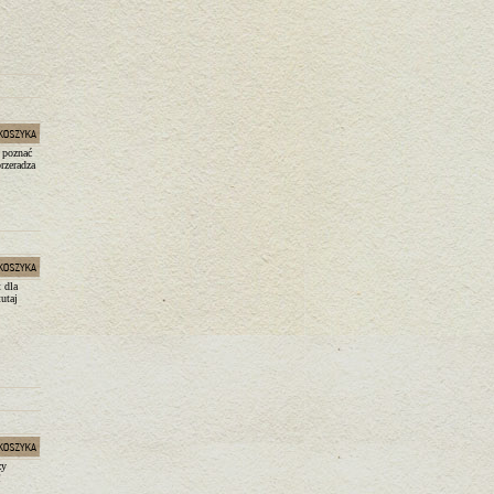
, poznać
rzeradza
 dla
utaj
zy
!