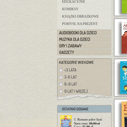
EDUKACYJNE
KOMIKSY
KSIĄŻKI OBRAZKOWE
POMYSŁ NA PREZENT
AUDIOBOOKI DLA DZIECI
MUZYKA DLA DZIECI
GRY I ZABAWY
GADŻETY
<3 LATA
3-6 LAT
6-9 LAT
9 LAT I WIĘCEJ
1. Romans palce lizać
Stara cena:
39,90 zł
Cena:
35,00 zł