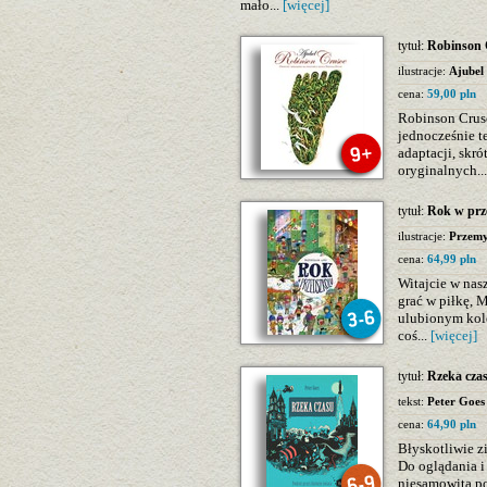
mało...
[więcej]
tytuł:
Robinson 
ilustracje:
Ajubel
cena:
59,00 pln
Robinson Cruso
jednocześnie te
adaptacji, skró
oryginalnych..
tytuł:
Rok w prz
ilustracje:
Przemy
cena:
64,99 pln
Witajcie w nas
grać w piłkę, 
ulubionym kole
coś...
[więcej]
tytuł:
Rzeka cza
tekst:
Peter Goes
cena:
64,90 pln
Błyskotliwie z
Do oglądania i 
niesamowita p