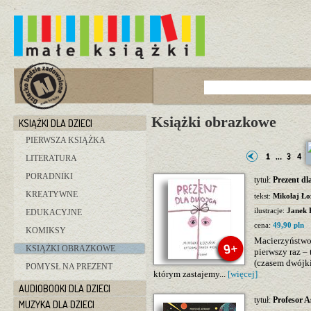
Książki obrazkowe
KSIĄŻKI DLA DZIECI
PIERWSZA KSIĄŻKA
LITERATURA
PORADNIKI
tytuł:
Prezent dl
KREATYWNE
tekst:
Mikołaj Ło
ilustracje:
Janek 
EDUKACYJNE
cena:
49,90 pln
KOMIKSY
Macierzyństwo,
KSIĄŻKI OBRAZKOWE
pierwszy raz –
(czasem dwójki
POMYSŁ NA PREZENT
którym zastajemy...
[więcej]
AUDIOBOOKI DLA DZIECI
tytuł:
Profesor 
MUZYKA DLA DZIECI