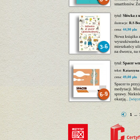
smartfonów. Zo
tytuł:
Słówka z u
ilustracje:
R.S Be
cena:
44,90 pln
Nowa książka z
wyszukiwanka 
mieszkańcy uli
na dworcu, na r
tytuł:
Spacer wer
tekst:
Katarzyna
cena:
49,00 pln
Spacer to przy
medytacji. Moż
sprawy. Niektó
okazją...
[więce