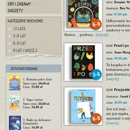
tekst:
Dominic W
GRY I ZABAWY
ilustracje:
Ben N
GADŻETY
cena:
67,00 pln
Odkrywanie kos
przewodnikiem j
<3 LATA
naukowy w nie
Słońcu… profesor...
[więcej]
3-6 LAT
6-9 LAT
tytuł:
Przed i po
9 LAT I WIĘCEJ
tekst:
Anne-Marg
cena:
49,90 pln
Ta książka to 
bohaterem jest 
para ilustracji
[więcej]
1. Romans palce lizać
Stara cena:
39,90 zł
Cena:
35,00 zł
tytuł:
Przyjaciele
ilustracje:
Janek 
2. Saga i pożar
cena:
39,90 pln
Stara cena:
39,99 zł
Cena:
34,99 zł
Jest ich troje.
nie jest mądra,
opowieść o trój
3. Bajki na dobranoc
[więcej]
Zasypianki
Cena:
34,99 zł