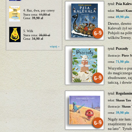
tytuł:
Psia Kalev
4. Raz, dwa, psy cztery
tekst:
Mauri Kun
Stara cena:
44,90 zł
cena:
49,90 pln
Cena:
39,90 zł
Dawno, dawno t
Kalevali żył s
5. Wilk
Pohjoli na pół
Stara cena:
39,90 zł
wilków.Tereny.
Cena:
34,90 zł
więcej »
tytuł:
Pszczoły
ilustracje:
Piotr 
cena:
71,90 pln
Wszystko o ps
do magicznego k
zbudowane, zaj
tańczą, i dowie
tytuł:
Regulamin
tekst:
Shaun Tan
ilustracje:
Shaun 
cena:
39,90 pln
Nigdy nie łam z
znajdziemy na 
na lato”. Tytu