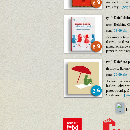
wszystko miało
trójkąty...
[więc
tytuł:
Dzień dob
tekst:
Delphine C
cena:
39,00 pln
Antonimy to w
duży, przed-za.
przeciwieństwa
przez niebieski
tytuł:
Dzień na p
ilustracje:
Bernar
cena:
29,00 pln
Ta historia za
koloru, aby wc
przestrzenią. 
Śledzimy...
[wi