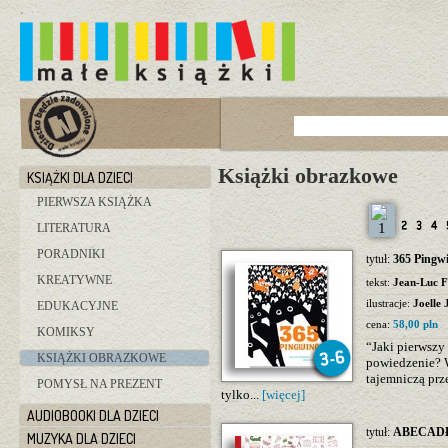
Książki obrazkowe
KSIĄŻKI DLA DZIECI
PIERWSZA KSIĄŻKA
LITERATURA
PORADNIKI
tytuł:
365 Pingw
KREATYWNE
tekst:
Jean-Luc F
ilustracje:
Joelle 
EDUKACYJNE
cena:
58,00 pln
KOMIKSY
“Jaki pierwszy
KSIĄŻKI OBRAZKOWE
powiedzenie? W
tajemniczą prze
POMYSŁ NA PREZENT
tylko...
[więcej]
AUDIOBOOKI DLA DZIECI
tytuł:
ABECADŁ
MUZYKA DLA DZIECI