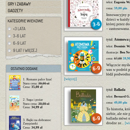
tekst:
Eugenia Wa
GRY I ZABAWY
cena:
59,00 pln
GADŻETY
Innowacyjny pro
dzieci w każdym
której przez d
<3 LATA
– zastosowana.
3-6 LAT
tytuł:
Atomowa p
6-9 LAT
tekst:
Dominic W
9 LAT I WIĘCEJ
ilustracje:
Ben N
cena:
67,00
59,90
Włączcie myśle
was w podróż p
łódź podwodna, 
[więcej]
1. Romans palce lizać
Stara cena:
39,90 zł
Cena:
35,00 zł
tytuł:
Ballada
tekst:
Bernard G.
2. Saga i pożar
cena:
49,00 pln
Stara cena:
39,99 zł
Cena:
34,99 zł
To historia, k
siebie, ale nie
ballada mówi o
3. Bajki na dobranoc
drodze ze...
[wi
Zasypianki
Cena:
34,99 zł