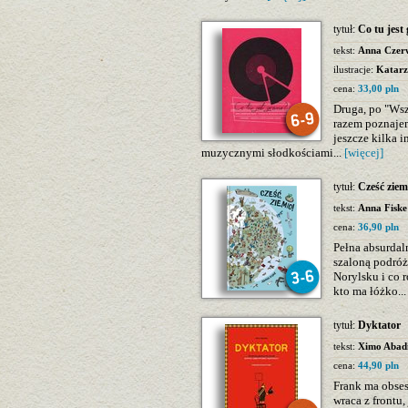
tytuł:
Co tu jest
tekst:
Anna Czer
ilustracje:
Katarz
cena:
33,00 pln
Druga, po "Wsz
razem poznajem
jeszcze kilka 
muzycznymi słodkościami...
[więcej]
tytuł:
Cześć ziem
tekst:
Anna Fiske
cena:
36,90 pln
Pełna absurdal
szaloną podróż
Norylsku i co 
kto ma łóżko..
tytuł:
Dyktator
tekst:
Ximo Abad
cena:
44,90 pln
Frank ma obses
wraca z frontu,