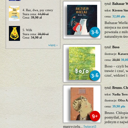
tytuł:
Baltazar W
4. Raz, dwa, psy cztery
tekst:
Kirsten Si
Stara cena:
44,90 zł
cena:
32,00 pln
Cena:
39,90 zł
Baltazar Wielk
miejsca na zie
5. Wilk
powstała z mił
Stara cena:
39,90 zł
naturalnym śro
Cena:
34,90 zł
więcej »
tytuł:
Boso
ilustracje:
Katarz
cena:
39,90
30,00
Boso – czyli b
trawie i czuć, 
czuć, widzieć i
tytuł:
Bruno. Chł
tekst:
Nadia Ter
ilustracje:
Ofra A
cena:
39,90 pln
Bruno. Chłopiec
pomyślał, że t
jednym z najw
marzycielu...
[więcej]