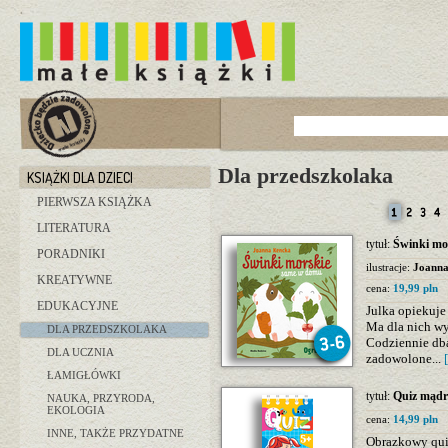
Dla przedszkolaka
KSIĄŻKI DLA DZIECI
PIERWSZA KSIĄŻKA
LITERATURA
tytuł:
Świnki mo
PORADNIKI
ilustracje:
Joann
KREATYWNE
cena:
19,99 pln
EDUKACYJNE
Julka opiekuje
Ma dla nich wy
DLA PRZEDSZKOLAKA
Codziennie dba 
DLA UCZNIA
zadowolone...
ŁAMIGŁÓWKI
tytuł:
Quiz mądr
NAUKA, PRZYRODA,
EKOLOGIA
cena:
14,99 pln
INNE, TAKŻE PRZYDATNE
Obrazkowy quiz