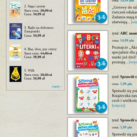
cena:
14,99 pln
2. Saga i pożar
„Gotowy do szk
Stara cena:
39,99 zł
ćwiczeń edukac
Cena:
34,99 zł
Zadania mają t
ułatwiają...
[wi
3. Bajki na dobranoc
Zasypianki
tytuł:
ABC znam 
Cena:
34,99 zł
cena:
14,99 pln
Poznajcie „Aka
4. Raz, dwa, psy cztery
specjalnie dla
Stara cena:
44,90 zł
nauki już dziś
Cena:
39,90 zł
poznają...
[więc
5. Wilk
Stara cena:
39,90 zł
tytuł:
Sprawdź s
Cena:
34,90 zł
cena:
5,99 pln
więcej »
Sprawdź się pr
Książeczka zaw
cech i wielkośc
[więcej]
tytuł:
Sprawdź si
cena:
5,99 pln
Sprawdź się pr