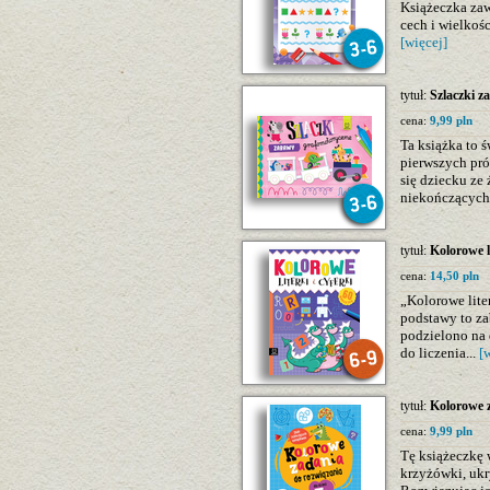
Książeczka zaw
cech i wielkośc
[więcej]
tytuł:
Szlaczki 
cena:
9,99 pln
Ta książka to 
pierwszych pró
się dziecku z
niekończących
tytuł:
Kolorowe li
cena:
14,50 pln
„Kolorowe liter
podstawy to za
podzielono na 
do liczenia...
[
tytuł:
Kolorowe z
cena:
9,99 pln
Tę książeczkę 
krzyżówki, ukr