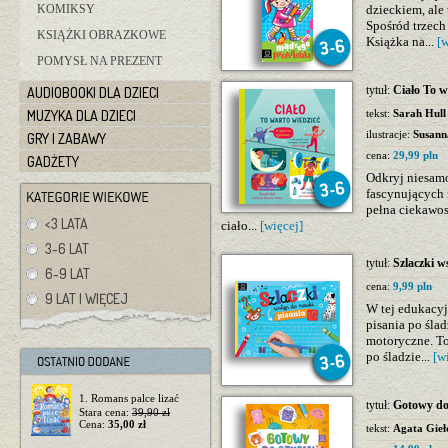
KOMIKSY
dzieckiem, ale
Spośród trzech
KSIĄŻKI OBRAZKOWE
Książka na...
[w
POMYSŁ NA PREZENT
tytuł:
Ciało To w
AUDIOBOOKI DLA DZIECI
MUZYKA DLA DZIECI
tekst:
Sarah Hull
ilustracje:
Susann
GRY I ZABAWY
cena:
29,99 pln
GADŻETY
Odkryj niesamo
fascynujących 
pełna ciekawos
<3 LATA
ciało...
[więcej]
3-6 LAT
tytuł:
Szlaczki w
6-9 LAT
cena:
9,99 pln
9 LAT I WIĘCEJ
W tej edukacyj
pisania po śla
motoryczne. To
po śladzie...
[w
1. Romans palce lizać
tytuł:
Gotowy do
Stara cena:
39,90 zł
Cena:
35,00 zł
tekst:
Agata Gieł