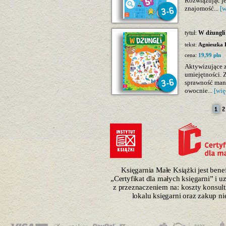
Rozwiązując je
znajomość...
[w
tytuł:
W dżungli 
tekst:
Agnieszka 
cena:
19,99 pln
Aktywizujące z
umiejętności. 
sprawność manu
owocnie...
[wię
Księgarnia Małe Książki jest ben
„Certyfikat dla małych księgarni” i 
z przeznaczeniem na: koszty konsulti
lokalu księgarni oraz zakup n