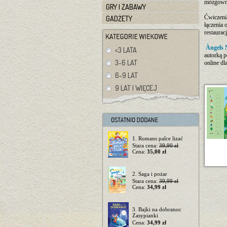
mózgown
GRY I ZABAWY
Ćwiczenia
GADŻETY
łączenia
restaura
Àngels 
<3 LATA
autorką p
3-6 LAT
online dla
6-9 LAT
9 LAT I WIĘCEJ
1. Romans palce lizać
Stara cena:
39,90 zł
Cena:
35,00 zł
2. Saga i pożar
Stara cena:
39,99 zł
Cena:
34,99 zł
3. Bajki na dobranoc
Zasypianki
Cena:
34,99 zł