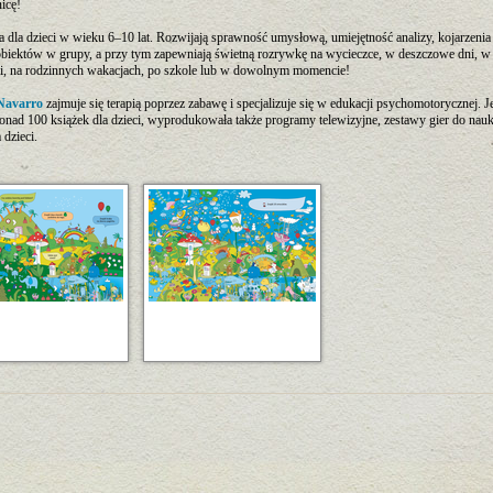
icę!
 dla dzieci w wieku 6–10 lat. Rozwijają sprawność umysłową, umiejętność analizy, kojarzenia 
 obiektów w grupy, a przy tym zapewniają świetną rozrywkę na wycieczce, w deszczowe dni, w
cji, na rodzinnych wakacjach, po szkole lub w dowolnym momencie!
Navarro
zajmuje się terapią poprzez zabawę i specjalizuje się w edukacji psychomotorycznej. J
onad 100 książek dla dzieci, wyprodukowała także programy telewizyjne, zestawy gier do nauki
 dzieci.