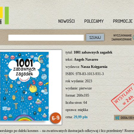
NOWOŚCI
POLECAMY
PROMOCJE
tytuł:
1001 zabawnych zagadek
tekst:
Angels Navarro
wydawca:
Nasza Księgarnia
ISBN: 978-83-1013-931-3
rok wydania: 2023
wydanie: pierwsze
format: 260x195
liczba stron: 64
oprawa: miękka
cena:
29,99 pln
rskiego po daleki kosmos – na zwariowanych ilustracjach odkrywaj i licz przedmioty! Rozru