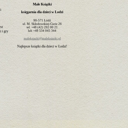
Małe Książki
i
księgarnia dla dzieci w Łodzi
90-571
Łódź
ul.
M. Skłodowskiej-Curie 26
est
tel.
+48 (42) 292 00 21
lub
+48 534 045 344
 i gry
maleksiazki@maleksiazki.pl
Najlepsze książki dla dzieci w Łodzi!