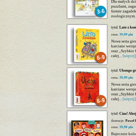
Dla małych dz
puzzlami, zaga
formie zagade
zoologicznym.
tytuł:
Lato z ko
cena:
39,99 pln
Nowa seria gie
karciane wersj
oraz „Szybkie 
całej...
[więcej]
tytuł:
Ubongo gr
cena:
39,99 pln
Nowa seria gie
karciane wersj
oraz „Szybkie 
całej...
[więcej]
tytuł:
Ciao! Ahoj
ilustracje:
Paweł 
cena:
39,90 pln
Bajecznie kolo