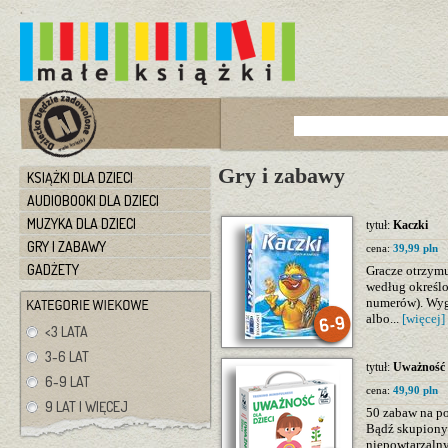
Gry i zabawy
KSIĄŻKI DLA DZIECI
AUDIOBOOKI DLA DZIECI
MUZYKA DLA DZIECI
tytuł:
Kaczki
GRY I ZABAWY
cena:
39,99 pln
GADŻETY
Gracze otrzymuj
według określo
numerów). Wygr
albo...
[więcej]
<3 LATA
3-6 LAT
tytuł:
Uważność d
6-9 LAT
cena:
49,90 pln
9 LAT I WIĘCEJ
50 zabaw na po
Bądź skupiony 
niepowtarzaln