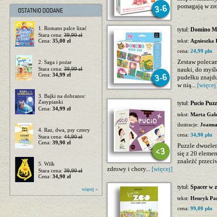
pomagają w zr
1. Romans palce lizać
tytuł:
Domino Ma
Stara cena:
39,90 zł
Cena:
35,00 zł
tekst:
Agnieszka 
cena:
24,99 pln
Zestaw poleca
2. Saga i pożar
Stara cena:
39,99 zł
nauki, do myśl
Cena:
34,99 zł
pudełku znajdu
w nią...
[więcej
3. Bajki na dobranoc
Zasypianki
tytuł:
Pucio Puzz
Cena:
34,99 zł
tekst:
Marta Gal
ilustracje:
Joanna
4. Raz, dwa, psy cztery
cena:
34,90 pln
Stara cena:
44,90 zł
Cena:
39,90 zł
Puzzle dwuelem
się z 20 eleme
znaleźć przeciw
5. Wilk
zdrowy i chory...
[więcej]
Stara cena:
39,90 zł
Cena:
34,90 zł
tytuł:
Spacer w 
więcej »
tekst:
Henryk Pa
cena:
99,00 pln