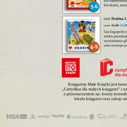
dla najmłodszy
klockami, nazy
tytuł:
Drabina 1
cena:
31,00
24,00
Gra logopedycz
wieku przedsz
wyróżniania g
oraz rozwoju p
Księgarnia Małe Książki jest ben
„Certyfikat dla małych księgarni” i 
z przeznaczeniem na: koszty konsulti
lokalu księgarni oraz zakup n