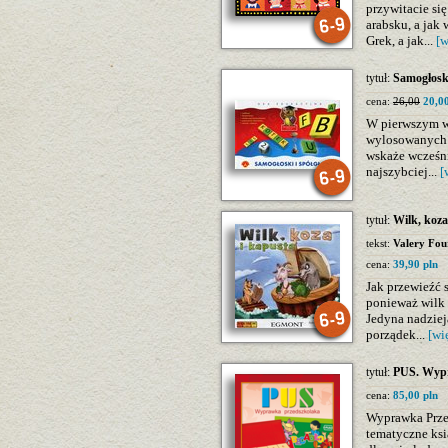
przywitacie się
arabsku, a jak
Grek, a jak...
[w
tytuł:
Samogłoski
cena:
26,00
20,00
W pierwszym wa
wylosowanych l
wskaże wcześni
najszybciej...
[
tytuł:
Wilk, koza
tekst:
Valery Fou
cena:
39,90 pln
Jak przewieźć s
ponieważ wilk 
Jedyna nadzieja
porządek...
[wi
tytuł:
PUS. Wypr
cena:
85,00 pln
Wyprawka Prze
tematyczne ksi