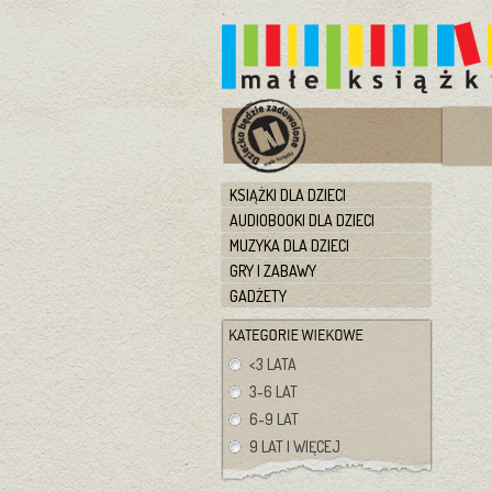
KSIĄŻKI DLA DZIECI
AUDIOBOOKI DLA DZIECI
MUZYKA DLA DZIECI
GRY I ZABAWY
GADŻETY
<3 LATA
3-6 LAT
6-9 LAT
9 LAT I WIĘCEJ