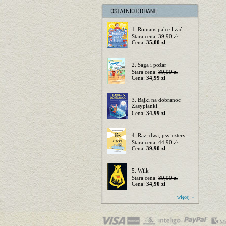
1. Romans palce lizać
Stara cena:
39,90 zł
Cena:
35,00 zł
2. Saga i pożar
Stara cena:
39,99 zł
Cena:
34,99 zł
3. Bajki na dobranoc
Zasypianki
Cena:
34,99 zł
4. Raz, dwa, psy cztery
Stara cena:
44,90 zł
Cena:
39,90 zł
5. Wilk
Stara cena:
39,90 zł
Cena:
34,90 zł
więcej »