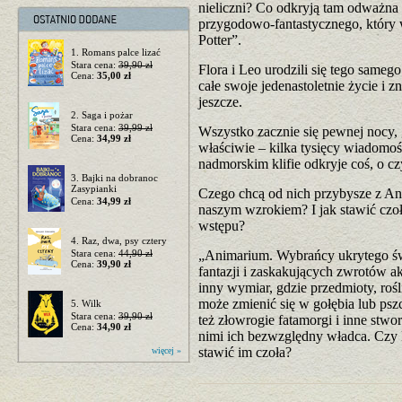
nieliczni? Co odkryją tam odważna 
przygodowo-fantastycznego, który 
Potter”.
1. Romans palce lizać
Stara cena:
39,90 zł
Flora i Leo urodzili się tego samego 
Cena:
35,00 zł
całe swoje jedenastoletnie życie i zn
jeszcze.
2. Saga i pożar
Stara cena:
39,99 zł
Wszystko zacznie się pewnej nocy,
Cena:
34,99 zł
właściwie – kilka tysięcy wiadomo
nadmorskim klifie odkryje coś, o cz
3. Bajki na dobranoc
Zasypianki
Czego chcą od nich przybysze z Ani
Cena:
34,99 zł
naszym wzrokiem? I jak stawić czoł
wstępu?
4. Raz, dwa, psy cztery
Stara cena:
44,90 zł
„Animarium. Wybrańcy ukrytego św
Cena:
39,90 zł
fantazji i zaskakujących zwrotów a
inny wymiar, gdzie przedmioty, roś
może zmienić się w gołębia lub ps
5. Wilk
Stara cena:
39,90 zł
też złowrogie fatamorgi i inne stwo
Cena:
34,90 zł
nimi ich bezwzględny władca. Czy 
stawić im czoła?
więcej »