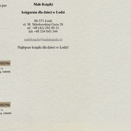
Małe Książki
 jest
księgarnia dla dzieci w Łodzi
90-571
Łódź
ul.
M. Skłodowskiej-Curie 26
tel.
+48 (42) 292 00 21
lub
+48 534 045 344
maleksiazki@maleksiazki.pl
Najlepsze książki dla dzieci w Łodzi!
y z
ą, czasem
y z
ią, czasem