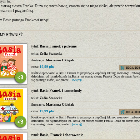
ych lat.
t starszą siostrą Franka. Dużo się razem bawią, czasem się na niego złości, ale przede wszystkim
 wzorem i przyjaciółką.
m Basia pomaga Frankowi usnąć.
tytuł:
Basia Franek i jedzenie
tekst:
Zofia Stanecka
ilustracje:
Marianna Oklejak
cena:
19,99 pln
Krótkie opowiastki o Basi i Franku to propozycja wspólnej lektury, rozmowy i zabaw
dzieckiem, od najmłodszych lat.Basia jest starszą siostrą Franka. Dużo się razem bawi
się na niego złości, ale przede...
[więcej]
tytuł:
Basia Franek i samochody
tekst:
Zofia Stanecka
ilustracje:
Marianna Oklejak
cena:
19,99 pln
Krótkie opowiastki o Basi i Franku to propozycja wspólnej lektury, rozmowy i zabaw
dzieckiem, od najmłodszych lat. Basia jest starszą siostrą Franka. Dużo się razem baw
się na niego złości, ale przede...
[więcej]
tytuł:
Basia, Franek i chorowanie