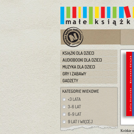
KSIĄŻKI DLA DZIECI
AUDIOBOOKI DLA DZIECI
MUZYKA DLA DZIECI
GRY I ZABAWY
GADŻETY
<3 LATA
3-6 LAT
6-9 LAT
9 LAT I WIĘCEJ
Krótkie o