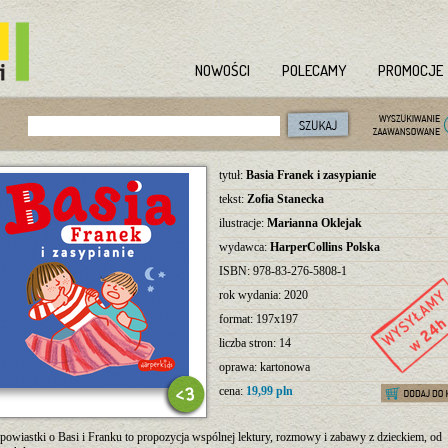
NOWOŚCI
POLECAMY
PROMOCJE
tytuł:
Basia Franek i zasypianie
tekst:
Zofia Stanecka
ilustracje:
Marianna Oklejak
wydawca:
HarperCollins Polska
ISBN: 978-83-276-5808-1
rok wydania: 2020
format: 197x197
liczba stron: 14
oprawa: kartonowa
cena:
19,99 pln
powiastki o Basi i Franku to propozycja wspólnej lektury, rozmowy i zabawy z dzieckiem, od