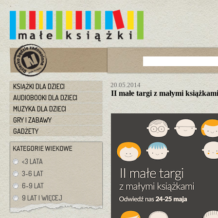
20.05.2014
KSIĄŻKI DLA DZIECI
II małe targi z małymi książkam
AUDIOBOOKI DLA DZIECI
MUZYKA DLA DZIECI
GRY I ZABAWY
GADŻETY
<3 LATA
3-6 LAT
6-9 LAT
9 LAT I WIĘCEJ