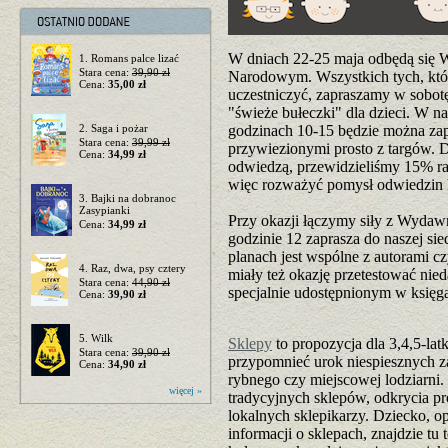
W dniach 22-25 maja odbędą się W
1. Romans palce lizać
Stara cena:
39,90 zł
Narodowym. Wszystkich tych, któr
Cena:
35,00 zł
uczestniczyć, zapraszamy w sobotę
"świeże bułeczki" dla dzieci. W n
2. Saga i pożar
godzinach 10-15 będzie można za
Stara cena:
39,99 zł
przywiezionymi prosto z targów. D
Cena:
34,99 zł
odwiedzą, przewidzieliśmy 15% rab
więc rozważyć pomysł odwiedzin 
3. Bajki na dobranoc
Zasypianki
Przy okazji łączymy siły z Wyda
Cena:
34,99 zł
godzinie 12 zaprasza do naszej sie
planach jest wspólne z autorami cz
4. Raz, dwa, psy cztery
miały też okazję przetestować nie
Stara cena:
44,90 zł
specjalnie udostępnionym w księga
Cena:
39,90 zł
5. Wilk
Sklepy
to propozycja dla 3,4,5-lat
Stara cena:
39,90 zł
przypomnieć urok niespiesznych z
Cena:
34,90 zł
rybnego czy miejscowej lodziarni. 
więcej »
tradycyjnych sklepów, odkrycia pro
lokalnych sklepikarzy. Dziecko, op
informacji o sklepach, znajdzie tu