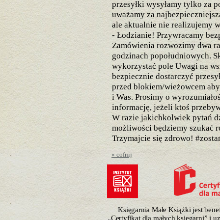
przesyłki wysyłamy tylko za 
uważamy za najbezpieczniejszą
ale aktualnie nie realizujemy 
- Łodzianie! Przywracamy bezp
Zamówienia rozwozimy dwa raz
godzinach popołudniowych. S
wykorzystać pole Uwagi na ws
bezpiecznie dostarczyć przesy
przed blokiem/wieżowcem aby 
i Was. Prosimy o wyrozumiałoś
informację, jeżeli ktoś przeby
W razie jakichkolwiek pytań dz
możliwości będziemy szukać r
Trzymajcie się zdrowo! #zos
« cofnij
Księgarnia Małe Książki jest ben
„Certyfikat dla małych księgarni” i 