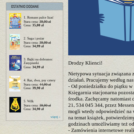
1. Romans palce lizać
Stara cena:
39,90 zł
Cena:
35,00 zł
2. Saga i pożar
Stara cena:
39,99 zł
Cena:
34,99 zł
3. Bajki na dobranoc
Drodzy Klienci!
Zasypianki
Cena:
34,99 zł
Nietypowa sytuacja związana
działań. Pracujemy według nas
4. Raz, dwa, psy cztery
Stara cena:
44,90 zł
- Od poniedziałku do piątku w
Cena:
39,90 zł
Księgarnia stacjonarna pozost
środka. Zachęcamy natomiast d
5. Wilk
21, 534 045 344, przez Messen
Stara cena:
39,90 zł
Cena:
34,90 zł
mogli wtedy odpowiedzieć na 
na temat książek, potwierdzim
więcej »
godzinach umożliwiamy też od
- Zamówienia internetowe real