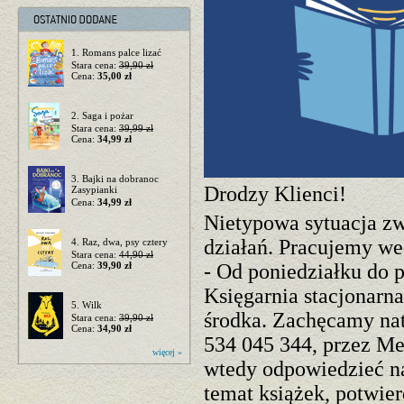
1. Romans palce lizać
Stara cena:
39,90 zł
Cena:
35,00 zł
2. Saga i pożar
Stara cena:
39,99 zł
Cena:
34,99 zł
3. Bajki na dobranoc
Drodzy Klienci!
Zasypianki
Cena:
34,99 zł
Nietypowa sytuacja z
działań. Pracujemy we
4. Raz, dwa, psy cztery
Stara cena:
44,90 zł
Cena:
39,90 zł
- Od poniedziałku do 
Księgarnia stacjonarn
5. Wilk
środka. Zachęcamy nat
Stara cena:
39,90 zł
Cena:
34,90 zł
534 045 344, przez Me
więcej »
wtedy odpowiedzieć na
temat książek, potwie