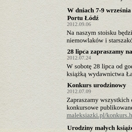
W dniach 7-9 września
Portu Łódź
2012.09.06
Na naszym stoisku będzi
niemowlaków i starszakó
28 lipca zapraszamy na
2012.07.24
W sobotę 28 lipca od god
książką wydawnictwa Ład
Konkurs urodzinowy
2012.07.09
Zapraszamy wszystkich d
konkursowe publikowane 
maleksiazki.pl/konkurs.
Urodziny małych książ