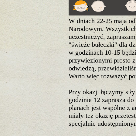
W dniach 22-25 maja odb
Narodowym. Wszystkich t
uczestniczyć, zapraszam
"świeże bułeczki" dla dz
w godzinach 10-15 będz
przywiezionymi prosto z 
odwiedzą, przewidzieliśm
Warto więc rozważyć po
Przy okazji łączymy si
godzinie 12 zaprasza do 
planach jest wspólne z a
miały też okazję przete
specjalnie udostępniony