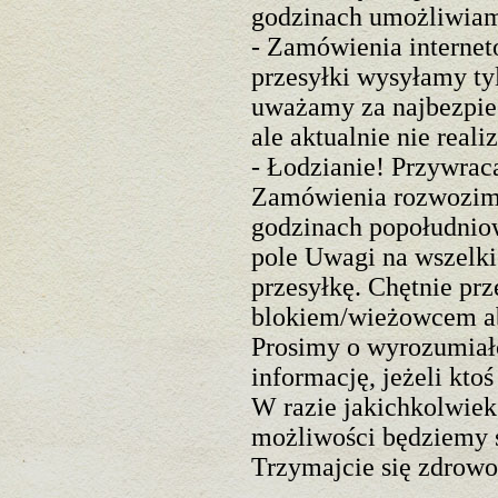
godzinach umożliwiam
- Zamówienia internet
przesyłki wysyłamy ty
uważamy za najbezpiec
ale aktualnie nie real
- Łodzianie! Przywrac
Zamówienia rozwozimy 
godzinach popołudnio
pole Uwagi na wszelki
przesyłkę. Chętnie pr
blokiem/wieżowcem aby
Prosimy o wyrozumiało
informację, jeżeli kto
W razie jakichkolwiek
możliwości będziemy 
Trzymajcie się zdrow